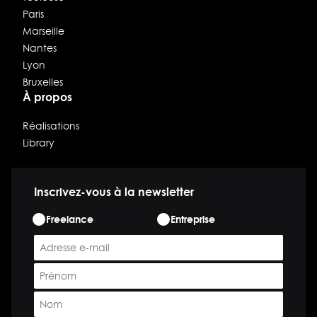
Paris
Marseille
Nantes
Lyon
Bruxelles
À propos
Réalisations
Library
Inscrivez-vous à la newsletter
ETAPE
Freelance
Entreprise
*
E-
mail
Prénom
*
*
Nom
*