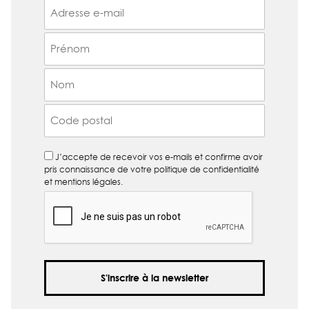
E
A
-
P
m
P
E
a
r
*
i
é
N
l
n
o
*
o
m
C
m
*
o
*
d
*
J’accepte de recevoir vos e-mails et confirme avoir
e
pris connaissance de votre politique de confidentialité
p
et mentions légales.
o
s
t
a
l
*