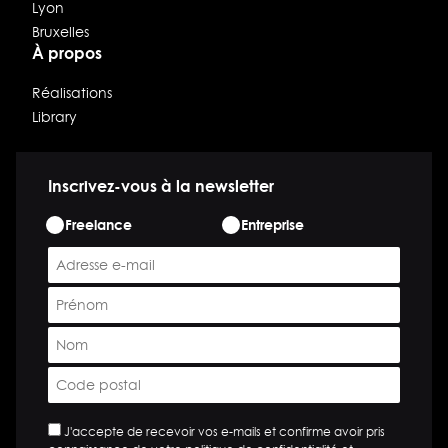
Lyon
Bruxelles
À propos
Réalisations
Library
Inscrivez-vous à la newsletter
ETAPE
Freelance
Entreprise
*
E-
mail
Prénom
*
*
Nom
*
Code
postal
*
*
J'accepte de recevoir vos e-mails et confirme avoir pris