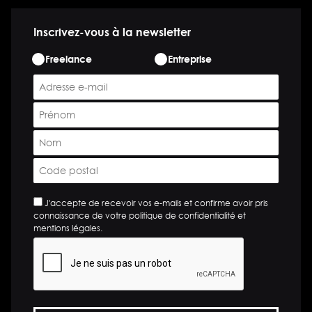
Inscrivez-vous à la newsletter
ETAPE
Freelance
Entreprise
*
E-
mail
Prénom
*
*
Nom
*
Code
postal
*
*
J'accepte de recevoir vos e-mails et confirme avoir pris
connaissance de votre politique de confidentialité et
mentions légales.