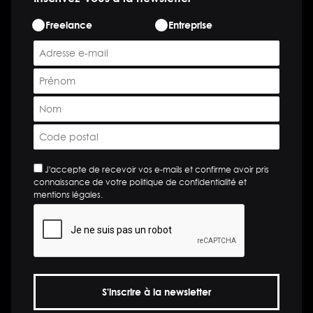
ETAPE
Freelance
Entreprise
*
E-
mail
Prénom
*
*
Nom
*
Code
postal
*
*
J'accepte de recevoir vos e-mails et confirme avoir pris
connaissance de votre politique de confidentialité et
mentions légales.