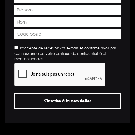
mail
Prénom
*
*
Nom
*
Code
postal
*
*
J'accepte de recevoir vos e-mails et confirme avoir pris
connaissance de votre politique de confidentialité et
mentions légales.