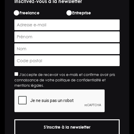
Inscrivez-vous à la newsletter
ETAPE
Freelance
Entreprise
*
E-
mail
Prénom
*
*
Nom
*
Code
postal
*
*
J'accepte de recevoir vos e-mails et confirme avoir pris
connaissance de votre politique de confidentialité et
mentions légales.